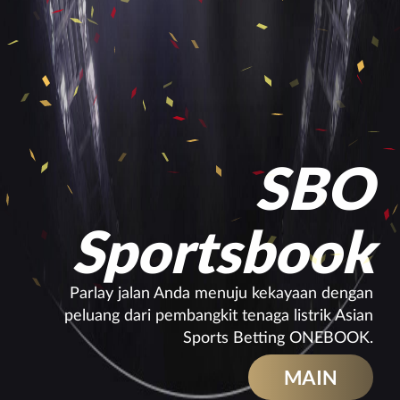
SBO
Sportsbook
Parlay jalan Anda menuju kekayaan dengan
peluang dari pembangkit tenaga listrik Asian
Sports Betting ONEBOOK.
MAIN