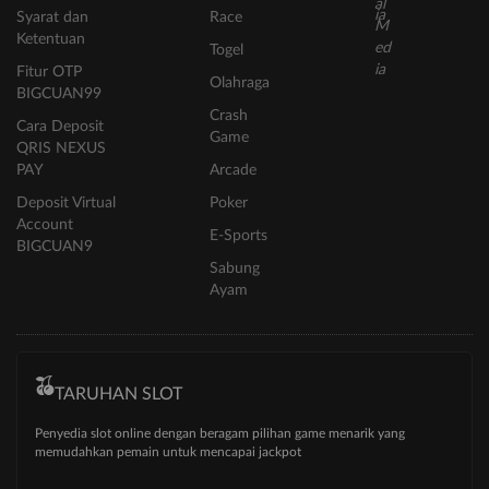
Syarat dan
Race
Ketentuan
Togel
Fitur OTP
Olahraga
BIGCUAN99
Crash
Cara Deposit
Game
QRIS NEXUS
PAY
Arcade
Deposit Virtual
Poker
Account
E-Sports
BIGCUAN9
Sabung
Ayam
TARUHAN SLOT
Penyedia slot online dengan beragam pilihan game menarik yang
memudahkan pemain untuk mencapai jackpot