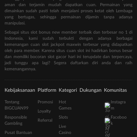
aman dan terjamin mudah dapatkan cuan. Permainan yang
dimainkan sudah pasti telah menjalani proses ketat oleh Lembaga
yang bertugas, sehingga permainan dijamin tanpa adanya
manipulasi.
Sebagai situs slot bonus new member terbaik dan terbesar no 1 di
Indonesia, kami sudah terbukti dengan adanya berbagai
kemenangan cuan slot jackpot maxwin terbesar yang didapatkan
oleh para member. Karena situs cuan slot ini hadirkan bonus besar
dan memiliki bocoran slot gacor hari ini terupdate dan terpercaya,
jadi tunggu apa lagi? Segera daftarkan diri anda dan raih
kemenangannya.
Kebijaksanaan
Platform
Kategori
Dukungan
Komunitas
Tentang
Promosi
Hot
Instagra
BIGCUAN99
Games
m
Loyalty
Responsible
Slots
Faceboo
Referral
Gambling
k
Live
Pusat Bantuan
Casino