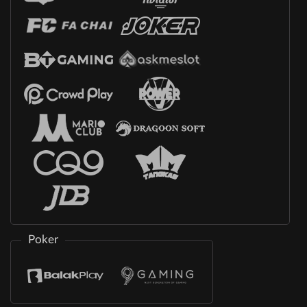
Poker