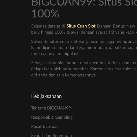
BIGCUAN99: Situs Sl
100%
Selamat datang di
Situs Cuan Slot
Dengan Bonus New Mem
baru hingga 100% di awal dengan syarat TO yang kecil.
Selain itu situs cuan slot yang resmi ini juga mempun
kami dijamin aman dan terjamin mudah dapatkan cuan. 
tanpa adanya manipulasi.
Sebagai situs slot bonus new member terbaik dan te
didapatkan oleh para member. Karena situs cuan slot ini
diri anda dan raih kemenangannya.
Kebijaksanaan
Tentang BIGCUAN99
Responsible Gambling
Pusat Bantuan
Syarat dan Ketentuan