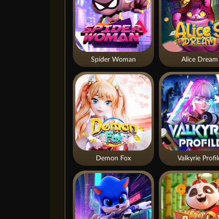
Spider Woman
Alice Dream
Demon Fox
Valkyrie Profil