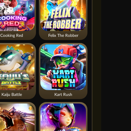
Cooking Red
Felix The Robber
Kaiju Battle
Kart Rush