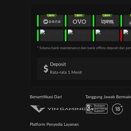
* Selama bank maintenance dan bank offline deposit dan pen
Deposit
Rata-rata 1 Menit
Bersertifikasi Dari
Tanggung Jawab Bermain
Platform Penyedia Layanan