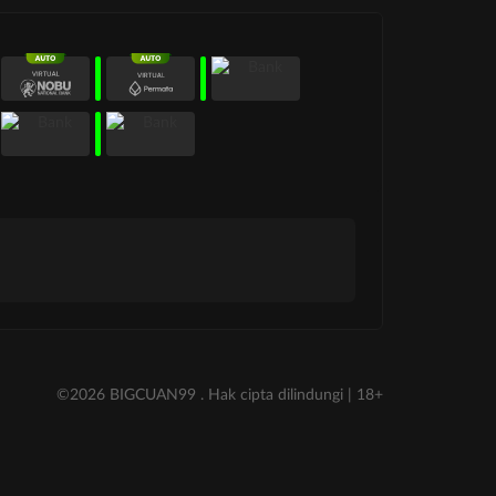
©2026 BIGCUAN99 . Hak cipta dilindungi | 18+