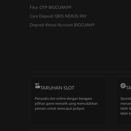
Fitur OTP BIGCUAN99
Cara Deposit QRIS NEXUS PAY
Deposit Virtual Account BIGCUAN9
TARUHAN SLOT
T
Penyedia slot online dengan beragam
Sports
pilihan game menarik yang memudahkan
menawa
pemain untuk mencapai jackpot
lebih 
lebih 