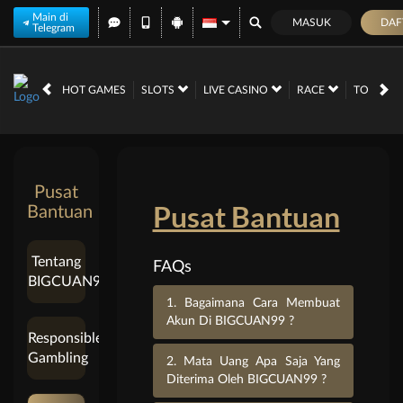
Main di
MASUK
DAF
Telegram
HOT GAMES
SLOTS
LIVE CASINO
RACE
TOGEL
Pusat
Pusat Bantuan
Bantuan
Tentang
FAQs
BIGCUAN99
1. Bagaimana Cara Membuat
Akun Di BIGCUAN99 ?
Responsible
Gambling
2. Mata Uang Apa Saja Yang
Diterima Oleh BIGCUAN99 ?