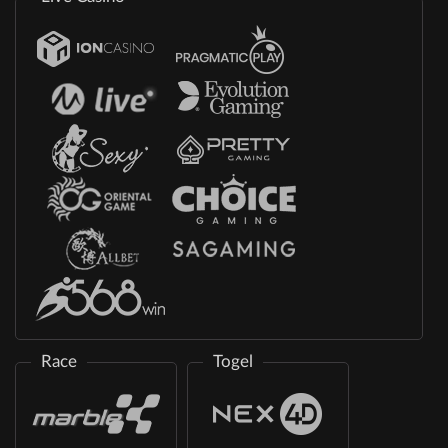
Race
Togel