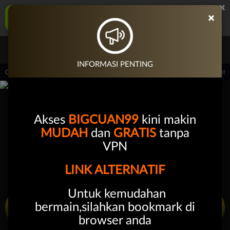
×
BIGCUAN99 Aplikasi Mobile
×
UNDUH
Jangan tampilkan lagi hari ini
Masuk
Daftar
INFORMASI PENTING
 Sports pada 30-Jun-2026 dari 15.00.00 sampai 30-Sep-2026 15.00.00. Selama waktu 
Akses
BIGCUAN99
kini makin
MUDAH
dan
GRATIS
tanpa
VPN
LINK ALTERNATIF
JACKPOT
PLAY
Untuk kemudahan
IDR
12,687,758,594
bermain,silahkan bookmark di
browser anda