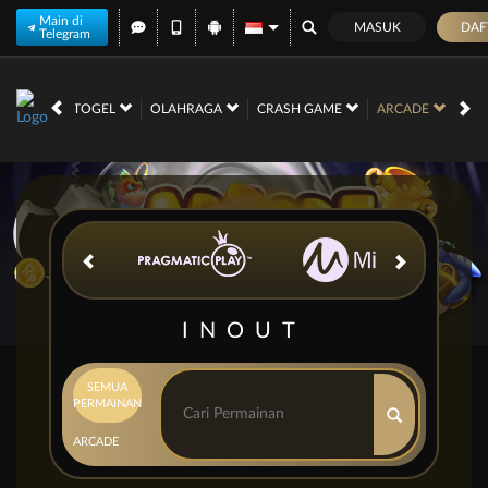
Main di
MASUK
DAF
Telegram
RACE
TOGEL
OLAHRAGA
CRASH GAME
ARCADE
PO
INOUT
SEMUA
PERMAINAN
ARCADE