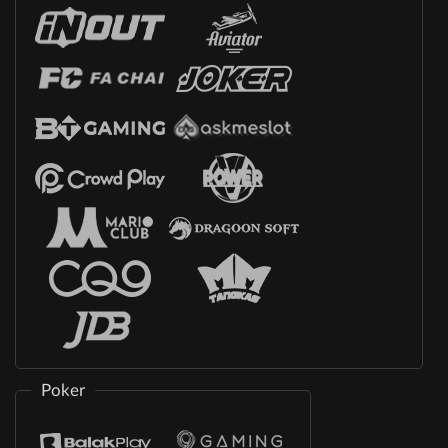
Poker