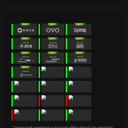
* Selama bank maintenance dan bank offline deposit dan penarikan