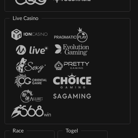
Live Casino
Race
Togel