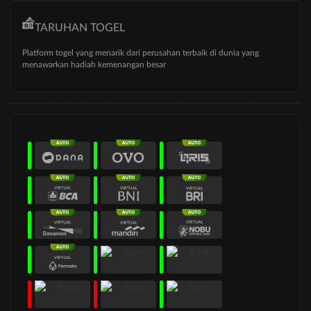
TARUHAN TOGEL
Platform togel yang menarik dari perusahan terbaik di dunia yang
menawarkan hadiah kemenangan besar