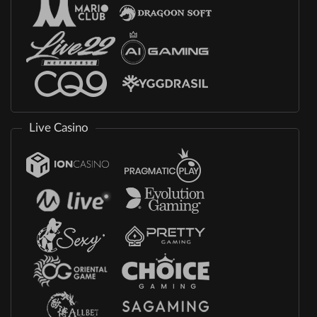
Live Casino